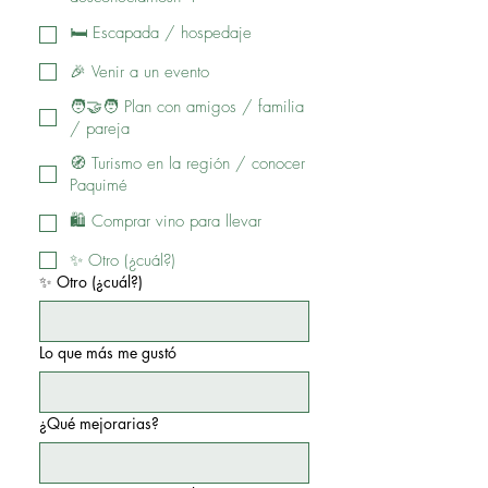
🛏️ Escapada / hospedaje
🎉 Venir a un evento
🧑‍🤝‍🧑 Plan con amigos / familia
/ pareja
🧭 Turismo en la región / conocer
Paquimé
🛍️ Comprar vino para llevar
✨ Otro (¿cuál?)
✨ Otro (¿cuál?)
Lo que más me gustó
¿Qué mejorarias?