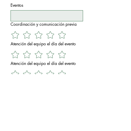
Eventos
Coordinación y comunicación previa
Atención del equipo el día del evento
Atención del equipo el día del evento
Espacio / montaje / logística (baños,
señalización, tiempos)
Relación valor–precio
¿Qué fue lo más estresante o lo que