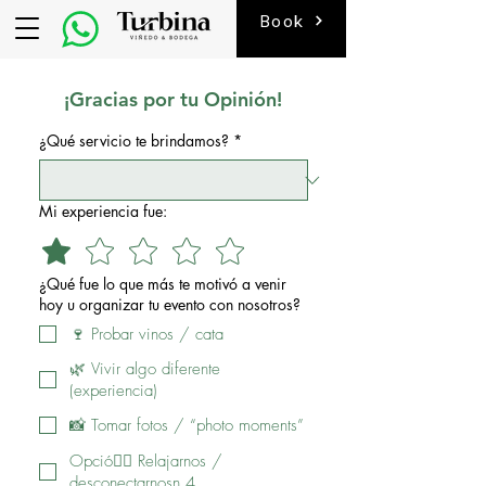
Book
¡Gracias por tu Opinión!
¿Qué servicio te brindamos?
*
Mi experiencia fue:
¿Qué fue lo que más te motivó a venir
hoy u organizar tu evento con nosotros?
🍷 Probar vinos / cata
🌿 Vivir algo diferente
(experiencia)
📸 Tomar fotos / “photo moments”
Opció🧘‍♀️ Relajarnos /
desconectarnosn 4