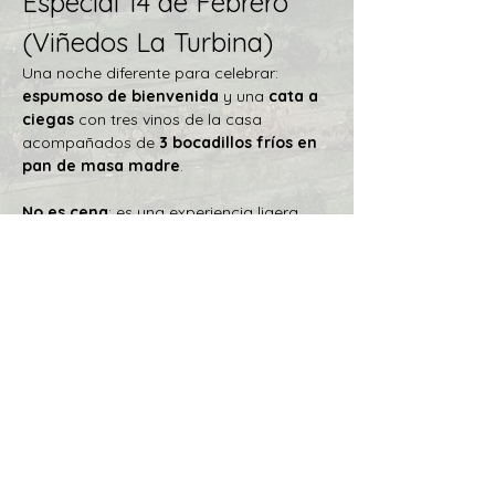
Especial 14 de Febrero 
(Viñedos La Turbina)
Una noche diferente para celebrar: 
espumoso de bienvenida
 y una 
cata a 
ciegas
 con tres vinos de la casa 
acompañados de 
3 bocadillos fríos en 
pan de masa madre
.
No es cena
: es una experiencia ligera, 
divertida y elegante para descubrir el 
vino sin ver la etiqueta.
✅ ¿Qué incluye la cata?
1 copa de 
espumoso de bienvenida
Cata a ciegas
 de 3 vinos.
Mostrar más