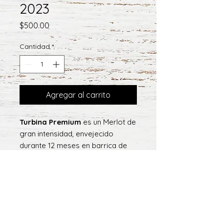
2023
Precio
$500.00
Cantidad
*
Agregar al carrito
Turbina Premium
es un Merlot de
gran intensidad, envejecido
durante 12 meses en barrica de
roble americano. Su perfil
aromático revela cerezas negras,
ciruela, vainilla y coco, con una
presencia especiada típica de la
madera americana. En boca es
redondo, con taninos maduros,