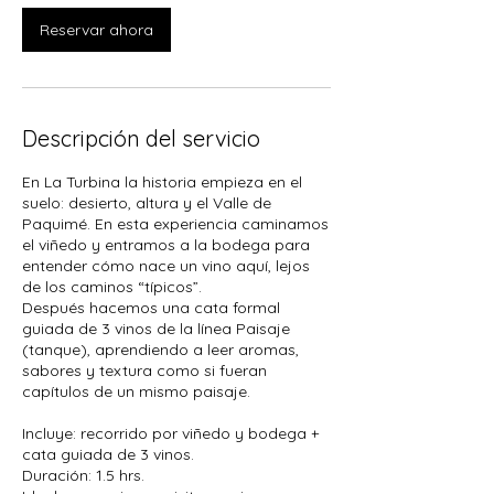
i
Reservar ahora
n
Descripción del servicio
En La Turbina la historia empieza en el
suelo: desierto, altura y el Valle de
Paquimé. En esta experiencia caminamos
el viñedo y entramos a la bodega para
entender cómo nace un vino aquí, lejos
de los caminos “típicos”.
Después hacemos una cata formal
guiada de 3 vinos de la línea Paisaje
(tanque), aprendiendo a leer aromas,
sabores y textura como si fueran
capítulos de un mismo paisaje.
Incluye: recorrido por viñedo y bodega +
cata guiada de 3 vinos.
Duración: 1.5 hrs.