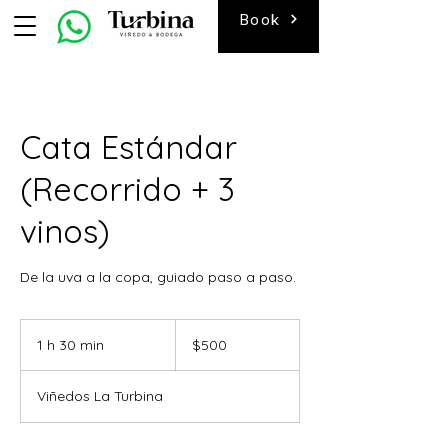
Book
Cata Estándar
(Recorrido + 3
vinos)
De la uva a la copa, guiado paso a paso.
500
pesos
1 h 30 min
1
$500
mexicanos
3
Viñedos La Turbina
0
m