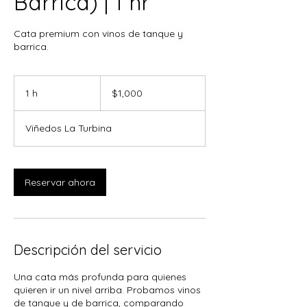
Barrica) | 1 hr
Cata premium con vinos de tanque y
barrica.
1,000
pesos
1 h
1
$1,000
mexicanos
Viñedos La Turbina
Reservar ahora
Descripción del servicio
Una cata más profunda para quienes
quieren ir un nivel arriba. Probamos vinos
de tanque y de barrica, comparando