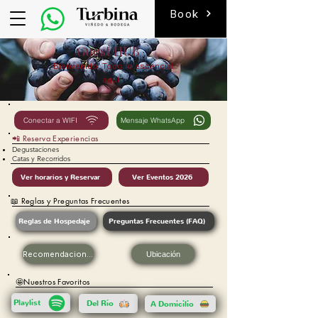
Book
Guest HUB
Bienvenido, Todo lo escencial
aquí.
Conectar a WIFI
Mensaje WhatsApp
📲 Reserva Experiencias
Degustaciones
Catas y Recorridos
Ver horarios y Reservar
Ver Eventos 2026
📖 Reglas y Preguntas Frecuentes
Reglas de Hospedaje
Preguntas Frecuentes (FAQ)
Recomendaciones
Ubicación
🤩Nuestros Favoritos
Playlist
Del Río
A Domicilio